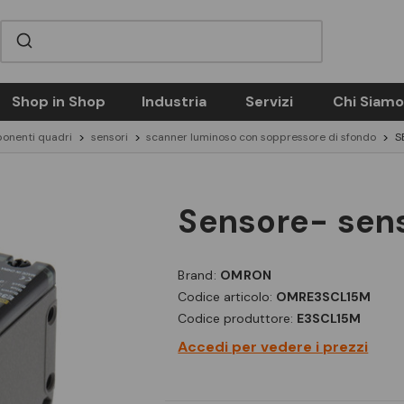
Shop in Shop
Industria
Servizi
Chi Siamo
onenti quadri
sensori
scanner luminoso con soppressore di sfondo
S
sensore- sen
Brand:
OMRON
Codice articolo:
OMRE3SCL15M
Codice produttore:
E3SCL15M
Accedi per vedere i prezzi