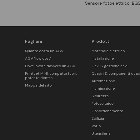
Sensore fotoelettrico, BG
Fogliani
Prodotti
Quanto costa un AGV?
Materiale elettrico
AGV “low cost”
Installazione
Dove lavora davvero un AGV
Cavi & gestione cavi
PrintJet MINI: compatta fuori,
Quadri & componenti quad
potente dentro.
Automazione
Mappa del sito
Illuminazione
Sicurezza
Fotovoltaico
Condizionamento
Edilizia
Vario
Utensileria