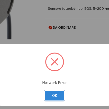
Sensore fotoelettrico, BGS, 5-200 m
DA ORDINARE
Aggiungi alla comparazione
Network Error
OK
Scheda Tecnica
Documentazion