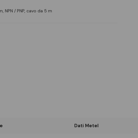
m, NPN / PNP, cavo da 5 m
e
Dati Metel