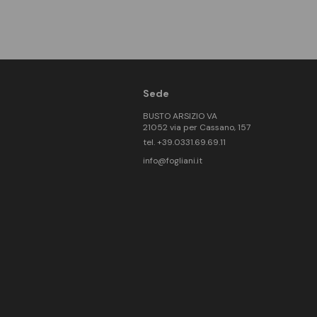
Sede
BUSTO ARSIZIO VA
21052 via per Cassano, 157
tel. +39.0331.69.69.11
info@fogliani.it