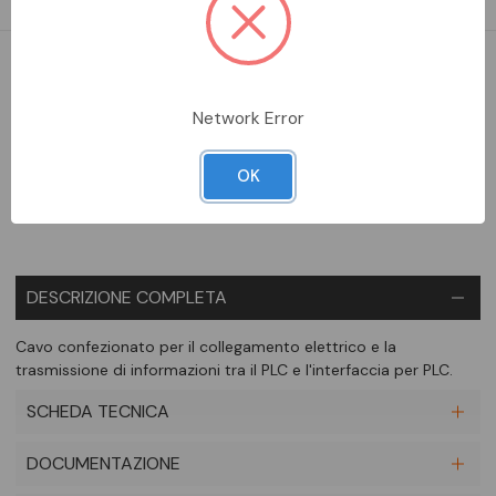
DA ORDINARE
Network Error
Aggiungi alla comparazione
OK
DESCRIZIONE COMPLETA
Cavo confezionato per il collegamento elettrico e la
trasmissione di informazioni tra il PLC e l'interfaccia per PLC.
SCHEDA TECNICA
DOCUMENTAZIONE