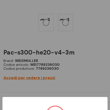
pac-s300-he20-v4-3m
Brand:
WEIDMULLER
Codice articolo:
WEI7789236030
Codice produttore:
7789236030
Accedi per vedere i prezzi
Cavo confezionato per il collegamento elettrico e la
trasmissione di informazioni tra il PLC e l'interfaccia per PLC.